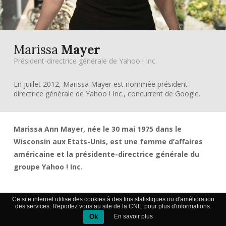
Marissa
Mayer
Président-directrice générale de Yahoo ! Inc.
En juillet 2012, Marissa Mayer est nommée président-
directrice générale de Yahoo ! Inc., concurrent de Google.
Marissa Ann Mayer, née le 30 mai 1975 dans le
Wisconsin aux Etats-Unis, est une femme d’affaires
américaine et la présidente-directrice générale du
groupe Yahoo ! Inc.
Ce site internet utilise des cookies à des fins statistiques ou d'amélioration
Formation
des services. Reportez vous au site de la CNIL pour plus d'informations.
Ok
En savoir plus