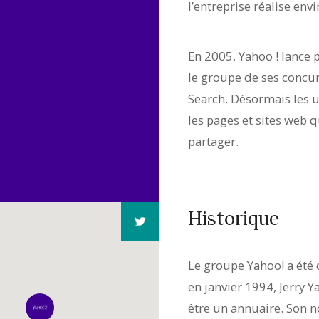
l’entreprise réalise envi
En 2005, Yahoo ! lance 
le groupe de ses concur
Search. Désormais les u
les pages et sites web 
partager.
Historique
Le groupe Yahoo! a été 
en janvier 1994, Jerry Ya
être un annuaire. Son n