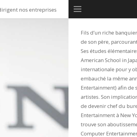
dirigent nos entreprises
Fils d’un riche banquie
de son père, parcourant
Ses études élémentaires
American School in Japa
internationale pour y ob
embauché la même anné
Entertainment) afin de 
artistes. Son implication
de devenir chef du bur
Entertainment à New Yo
trouve son aboutissemen
Computer Entertainment