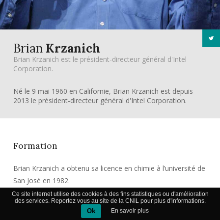
Brian
Krzanich
Brian Krzanich est le président-directeur général d'Intel
Corporation.
Né le 9 mai 1960 en Californie, Brian Krzanich est depuis
2013 le président-directeur général d'Intel Corporation.
Formation
Brian Krzanich a obtenu sa licence en chimie à l’université de
San José en 1982.
Ce site internet utilise des cookies à des fins statistiques ou d'amélioration
des services. Reportez vous au site de la CNIL pour plus d'informations.
Ok
En savoir plus
Carrière de Brian Krzanich