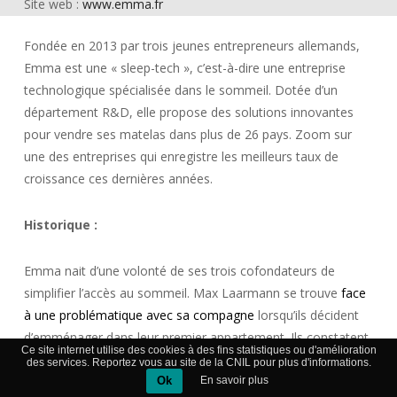
Site web :
www.emma.fr
Fondée en 2013 par trois jeunes entrepreneurs allemands,
Emma est une « sleep-tech », c’est-à-dire une entreprise
technologique spécialisée dans le sommeil. Dotée d’un
département R&D, elle propose des solutions innovantes
pour vendre ses matelas dans plus de 26 pays. Zoom sur
une des entreprises qui enregistre les meilleurs taux de
croissance ces dernières années.
Historique :
Emma nait d’une volonté de ses trois cofondateurs de
simplifier l’accès au sommeil. Max Laarmann se trouve
face
à une problématique avec sa compagne
lorsqu’ils décident
d’emménager dans leur premier appartement. Ils constatent
Ce site internet utilise des cookies à des fins statistiques ou d'amélioration
qu’il est très difficile de trouver un matelas. Après de longues
des services. Reportez vous au site de la CNIL pour plus d'informations.
recherches, ils se laissent finalement tenter par un vendeur
Ok
En savoir plus