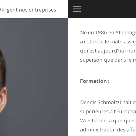
dirigent nos entreprises
Né en 1986 en Allemagn
a cofondé le matelassie
qui est aujourd’hui num
supersonique dans le m
Formation :
Dennis Schmoltzi naît 
supérieures à l’Europea
Wiesbaden, à quelques k
administration des affa