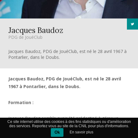
Jacques Baudoz
PDG de JouéClub
Jacques Baudoz, PDG de JouéClub, est né le 28 avril 1967 à
Pontarlier, dans le Doubs.
Jacques Baudoz, PDG de JouéClub, est né le 28 avril
1967 à Pontarlier, dans le Doubs.
Formation :
Jacques Baudoz semble avoir été prédestiné à gérer un
Ce site internet utilise des cookies à des fins statistiques ou d'amélioration
grand magasin de jouets. En effet, ses parents sont
des services. Reportez vous au site de la CNIL pour plus d'informations.
Ok
En savoir plus
propriétaires d’un magasin de jouets dans le Doubs, où il