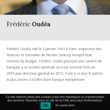
Frédéric
Oudéa
Frédéric Oudéa naît le 3 janvier 1963 à Paris. Inspecteur des
finances et conseiller de Nicolas Sarkozy lorsqu’il était
ministre du Budget, Frédéric Oudéa poursuit une carrière de
banquier à la Société Générale où il est nommé PDG en
2009 puis directeur général en 2015. Il est à ce jour le patron
le plus ancien à la tête d’une banque européenne.
Formation
Ce site internet utilise des cookies à des fins statistiques ou d'amélioration
des services. Reportez vous au site de la CNIL pour plus d'informations.
Ok
En savoir plus
Frédéric Oudéa est le fils d’un gastro-entérologue très