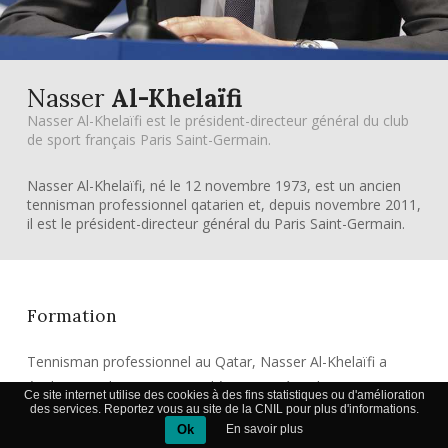
Nasser
Al-Khelaïfi
Nasser Al-Khelaïfi est le président-directeur général du club
de sport français Paris Saint-Germain.
Nasser Al-Khelaïfi, né le 12 novembre 1973, est un ancien
tennisman professionnel qatarien et, depuis novembre 2011,
il est le président-directeur général du Paris Saint-Germain.
Formation
Tennisman professionnel au Qatar, Nasser Al-Khelaïfi a
également obtenu un MBA d’économie à Doha.
Ce site internet utilise des cookies à des fins statistiques ou d'amélioration
des services. Reportez vous au site de la CNIL pour plus d'informations.
Ok
En savoir plus