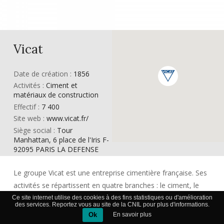
Vicat
Date de création :
1856
Activités :
Ciment et
matériaux de construction
Effectif :
7 400
Site web :
www.vicat.fr/
Siège social :
Tour
Manhattan, 6 place de l'Iris F-
92095 PARIS LA DEFENSE
Le groupe Vicat est une entreprise cimentière française. Ses
activités se répartissent en quatre branches : le ciment, le
béton, les granulats, et les autres produits et services.
Ce site internet utilise des cookies à des fins statistiques ou d'amélioration
des services. Reportez vous au site de la CNIL pour plus d'informations.
Ok
En savoir plus
Le ciment a toujours été la principale activité du groupe qui