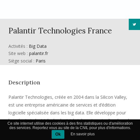
Palantir Technologies France
Activités :
Big Data
Site web :
palantir.fr
Siège social :
Paris
Description
Palantir Technologies
, créée en 2004 dans la Silicon Valley,
est une entreprise américaine de services et d’édition
logicielle spécialisée dans les big data. Elle développe pour
les géants industriels des logiciels très puissants d’analyse de
Ce site internet utilise des cookies à des fins statistiques ou d'amélioration
données.
des services. Reportez vous au site de la CNIL pour plus d'informations.
Ok
En savoir plus