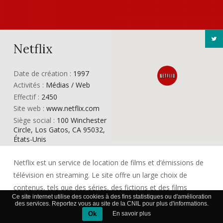
Netflix
Date de création :
1997
Activités :
Médias / Web
Effectif :
2450
Site web :
www.netflix.com
Siège social :
100 Winchester
Circle, Los Gatos, CA 95032,
États-Unis
Netflix est un service de location de films et d’émissions de
télévision en streaming. Le site offre un large choix de
contenus, tels que des séries, des fictions et des films
Ce site internet utilise des cookies à des fins statistiques ou d'amélioration
documentaires. Le système permet de visionner autant de
des services. Reportez vous au site de la CNIL pour plus d'informations.
films souhaités, n’importe quand, sur quasiment tout type
Ok
En savoir plus