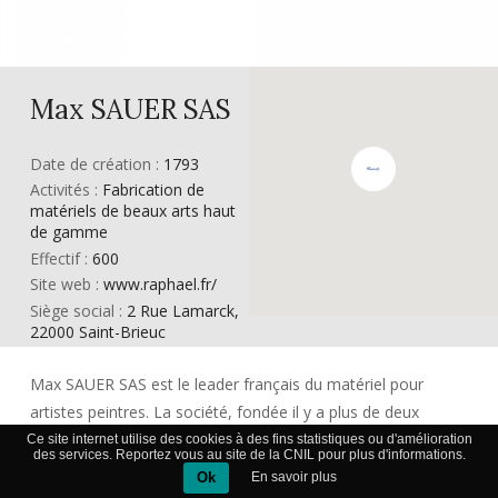
Max SAUER SAS
Date de création :
1793
Activités :
Fabrication de
matériels de beaux arts haut
de gamme
Effectif :
600
Site web :
www.raphael.fr/
Siège social :
2 Rue Lamarck,
22000 Saint-Brieuc
Max SAUER SAS est le leader français du matériel pour
artistes peintres. La société, fondée il y a plus de deux
siècles, est un groupe familial dont le siège se trouve à
Ce site internet utilise des cookies à des fins statistiques ou d'amélioration
des services. Reportez vous au site de la CNIL pour plus d'informations.
Saint-Brieuc. Depuis l’arrivée d’Eric Sauer à sa tête en 1991,
Ok
En savoir plus
la société connaît une forte croissance externe et développe