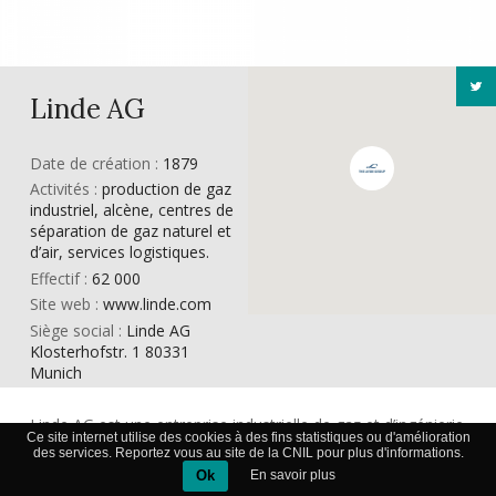
Linde AG
Date de création :
1879
Activités :
production de gaz
industriel, alcène, centres de
séparation de gaz naturel et
d’air, services logistiques.
Effectif :
62 000
Site web :
www.linde.com
Siège social :
Linde AG
Klosterhofstr. 1 80331
Munich
Linde AG est une entreprise industrielle de gaz et d’ingénierie
Ce site internet utilise des cookies à des fins statistiques ou d'amélioration
dont le siège est à Munich, Allemagne. Il s’agit de la plus
des services. Reportez vous au site de la CNIL pour plus d'informations.
Ok
En savoir plus
grande entreprise industrielle de gaz au monde. Le Groupe