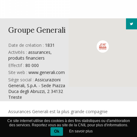
Groupe Generali
Date de création :
1831
Activités :
assurances,
produits financiers
Effectif :
80 000
Site web :
www.generali.com
Siège social :
Assicurazioni
Generali, S.p.A. - Sede Piazza
Duca degli Abruzzi, 2 34132
Trieste
Assurances Generali est la plus grande compagnie
d’assurances en Italie et l’une des plus grandes d’Europe. Le
Ce site internet utilise des cookies à des fins statistiques ou d'amélioration
des services. Reportez vous au site de la CNIL pour plus d'informations.
siège du groupe se trouve à Trieste.
Ok
En savoir plus