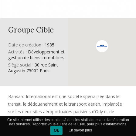
Groupe Cible
Date de création :
1985
Activités :
Développement et
gestion de biens immobiliers
Siège social :
30 rue Saint
Augustin 75002 Paris
Bansard International est une société spécialisée dans le
transit, le dédouanement et le transport aérien, implantée
sur les deux sites aéroportuaires parisiens d’Orly et de
Roissy. Devenue le Groupe Cible en 1985, l’entreprise s’est
Ce site internet utilise des cookies à des fins statistiques ou d'amélioration
des services. Reportez vous au site de la CNIL pour plus d'informations.
petit à petit affirmée dans le développement et la gestion de
Ok
En savoir plus
biens immobiliers. Avec une forte présence en France sur le