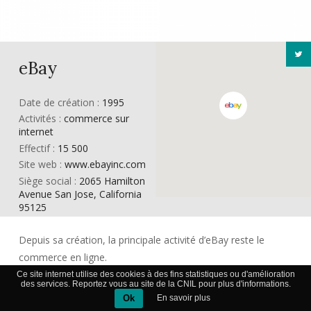
eBay
Date de création :
1995
Activités :
commerce sur
internet
Effectif :
15 500
Site web :
www.ebayinc.com
Siège social :
2065 Hamilton
Avenue San Jose, California
95125
Depuis sa création, la principale activité d’eBay reste le
commerce en ligne.
Ce site internet utilise des cookies à des fins statistiques ou d'amélioration
des services. Reportez vous au site de la CNIL pour plus d'informations.
Son site internet vend des articles aux enchères ou en achat
Ok
En savoir plus
immédiat. L’entreprise tire son profit grâce à une