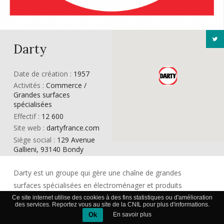
Darty
Date de création :
1957
Activités :
Commerce /
Grandes surfaces
spécialisées
Effectif :
12 600
Site web :
dartyfrance.com
Siège social :
129 Avenue
Gallieni, 93140 Bondy
Darty est un groupe qui gère une chaîne de grandes
surfaces spécialisées en électroménager et produits
informatiques et des sites de e-commerce. En tout, ce sont
Ce site internet utilise des cookies à des fins statistiques ou d'amélioration
des services. Reportez vous au site de la CNIL pour plus d'informations.
400 magasins détenus par le groupe, dont 265 en France et
Ok
En savoir plus
135 en Belgique et aux Pays-Bas. Quarante boutiques sont