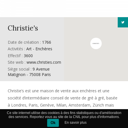
Christie's
Date de création :
1766
Activités :
Art - Enchères
Effectif :
3600
Site web :
www.christies.com
Siège social :
9 Avenue
Matignon - 75008 Paris
Christie’s est une maison de vente aux enchères et une
société d’intermédiaire conseil de vente de gré à gré, basée
à Londres, Paris, Genève, Milan, Amsterdam, Zürich mais
également à New York, Dubaï, Shanghai, Hong Kong et
Ce site internet utilise des cookies à des fins statistiques ou d'amélioration
des services. Reportez vous au site de la CNIL pour plus d'informations.
Bombay. Au total Christie’s est présent dans 32 pays et
Ok
En savoir plus
compte 54 bureaux et 12 salles de ventes dans le monde