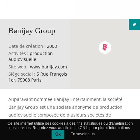
Banijay Group
Date de création :
2008
Activités :
production
audiovisuelle
Site web :
www.banijay.com
Siège social :
5 Rue François
1er, 75008 Paris
Auparavant nommée Banijay Entertainment, la société
Banijay Group est une société anonyme de production
audiovisuelle composée de plusieurs sociétés de
production basées à la fois en Europe, aux Etats-Unis ainsi
Ce site internet utilise des cookies à des fins statistiques ou d'amélioration
des services. Reportez vous au site de la CNIL pour plus d'informations.
qu’en Australie telles que Brainpool, Nordisk Film TV
Ok
En savoir plus
Denmark, Cuarzo Producciones, Bunim Murray ou encore