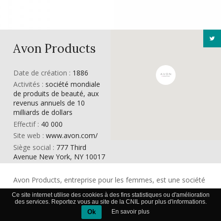
Avon Products
Date de création :
1886
Activités :
société mondiale
de produits de beauté, aux
revenus annuels de 10
milliards de dollars
Effectif :
40 000
Site web :
www.avon.com/
Siège social :
777 Third
Avenue New York, NY 10017
Avon Products, entreprise pour les femmes, est une société
mondiale de produits de beauté dont les revenus annuels
Ce site internet utilise des cookies à des fins statistiques ou d'amélioration
des services. Reportez vous au site de la CNIL pour plus d'informations.
s’élèvent à 10 milliards de dollars.
Ok
En savoir plus
Connus comme l’un des plus gros vendeurs directs dans le