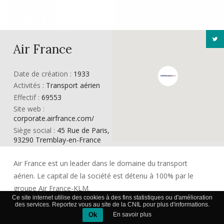
Air France
Date de création :
1933
Activités :
Transport aérien
Effectif :
69553
Site web :
corporate.airfrance.com/
Siège social :
45 Rue de Paris,
93290 Tremblay-en-France
Air France est un leader dans le domaine du transport
aérien. Le capital de la société est détenu à 100% par le
groupe Air France-KLM.
Ce site internet utilise des cookies à des fins statistiques ou d'amélioration
L’entreprise effectue trois types d’activités principales: le
des services. Reportez vous au site de la CNIL pour plus d'informations.
passage, le cargo et la maintenance.
Ok
En savoir plus