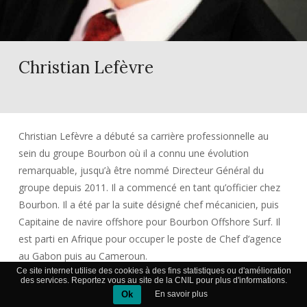
Christian Lefèvre
Christian Lefèvre a débuté sa carrière professionnelle au
sein du groupe Bourbon où il a connu une évolution
remarquable, jusqu’à être nommé Directeur Général du
groupe depuis 2011. Il a commencé en tant qu’officier chez
Bourbon. Il a été par la suite désigné chef mécanicien, puis
Capitaine de navire offshore pour Bourbon Offshore Surf. Il
est parti en Afrique pour occuper le poste de Chef d’agence
au Gabon puis au Cameroun.
Ce site internet utilise des cookies à des fins statistiques ou d'amélioration
De 1990 à 1995, il est nommé Directeur des opérations de
des services. Reportez vous au site de la CNIL pour plus d'informations.
Bourbon Offshore Surf, puis Directeur Générale de Bourbon
Ok
En savoir plus