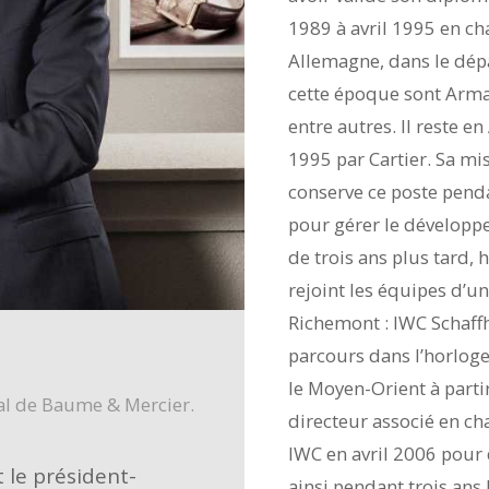
1989 à avril 1995 en ch
Allemagne, dans le dép
cette époque sont Arma
entre autres. Il reste 
1995 par Cartier. Sa mis
conserve ce poste penda
pour gérer le développe
de trois ans plus tard,
rejoint les équipes d’u
Richemont : IWC Schaff
parcours dans l’horloge
le Moyen-Orient à parti
al de Baume & Mercier.
directeur associé en ch
IWC en avril 2006 pour
 le président-
ainsi pendant trois ans