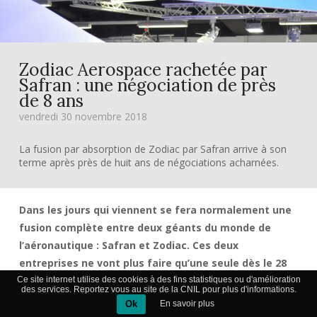
Zodiac Aerospace rachetée par
Safran : une négociation de près
de 8 ans
vendredi 30 novembre 2018
La fusion par absorption de Zodiac par Safran arrive à son
terme après près de huit ans de négociations acharnées.
Dans les jours qui viennent se fera normalement une
fusion complète entre deux géants du monde de
l’aéronautique : Safran et Zodiac. Ces deux
entreprises ne vont plus faire qu’une seule dès le 28
novembre quand le processus aura été validé par le
Ce site internet utilise des cookies à des fins statistiques ou d'amélioration
des services. Reportez vous au site de la CNIL pour plus d'informations.
conseil d’administration de Safran.
Ok
En savoir plus