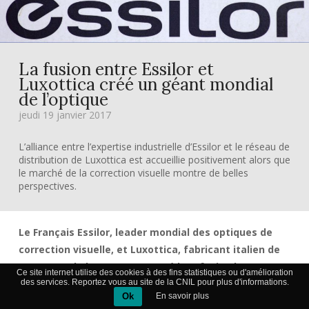
La fusion entre Essilor et
Luxottica créé un géant mondial
de l’optique
jeudi 19 janvier 2017
L’alliance entre l’expertise industrielle d’Essilor et le réseau de
distribution de Luxottica est accueillie positivement alors que
le marché de la correction visuelle montre de belles
perspectives.
Le Français Essilor, leader mondial des optiques de
correction visuelle, et Luxottica, fabricant italien de
montures de luxe, ont annoncé leur fusion le
Ce site internet utilise des cookies à des fins statistiques ou d'amélioration
dimanche 15 janvier. L’union de ces deux groupes
des services. Reportez vous au site de la CNIL pour plus d'informations.
Ok
En savoir plus
devrait donner naissance à un géant pesant plus de