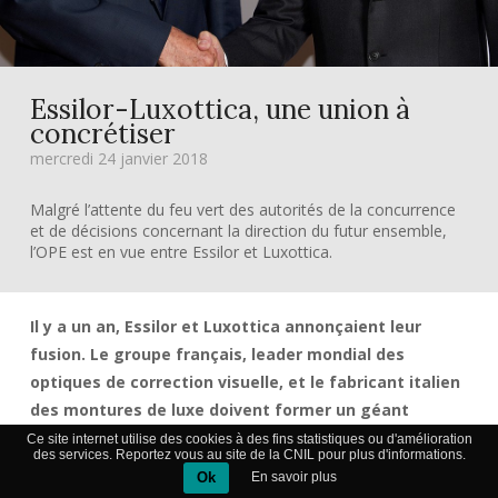
Essilor-Luxottica, une union à
concrétiser
mercredi 24 janvier 2018
Malgré l’attente du feu vert des autorités de la concurrence
et de décisions concernant la direction du futur ensemble,
l’OPE est en vue entre Essilor et Luxottica.
Il y a un an, Essilor et Luxottica annonçaient leur
fusion. Le groupe français, leader mondial des
optiques de correction visuelle, et le fabricant italien
des montures de luxe doivent former un géant
pesant plus de 15 milliards d’euros de chiffre
Ce site internet utilise des cookies à des fins statistiques ou d'amélioration
des services. Reportez vous au site de la CNIL pour plus d'informations.
d’affaires et évoluant sur un marché en forte
Ok
En savoir plus
croissance. Douze mois après le communiqué initial,