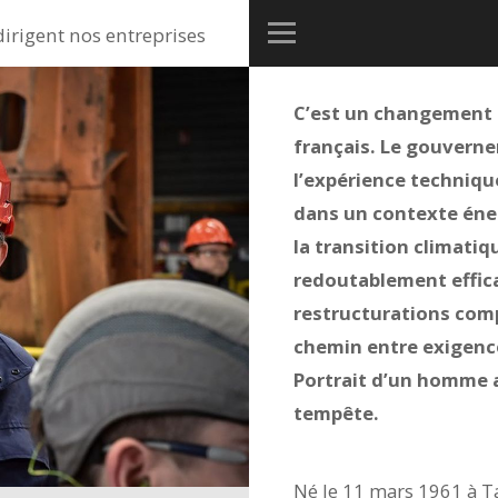
dirigent nos entreprises
C’est un changement d
français. Le gouvernem
l’expérience techniqu
dans un contexte éner
la transition climatiq
redoutablement effica
restructurations comp
chemin entre exigence
Portrait d’un homme 
tempête.
Né le 11 mars 1961 à T