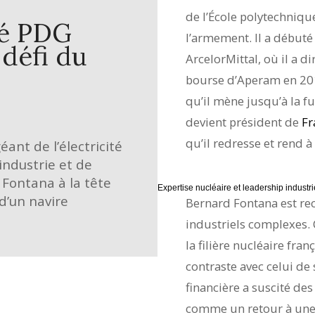
de l’École polytechniqu
mé PDG
l’armement. Il a débuté 
 défi du
ArcelorMittal, où il a di
bourse d’Aperam en 2011
qu’il mène jusqu’à la f
devient président de
F
qu’il redresse et rend 
ant de l’électricité
’industrie et de
Fontana à la tête
Expertise nucléaire et leadership industri
d’un navire
Bernard Fontana est re
industriels complexes. 
la filière nucléaire fra
contraste avec celui de
financière a suscité des
comme un retour à une 